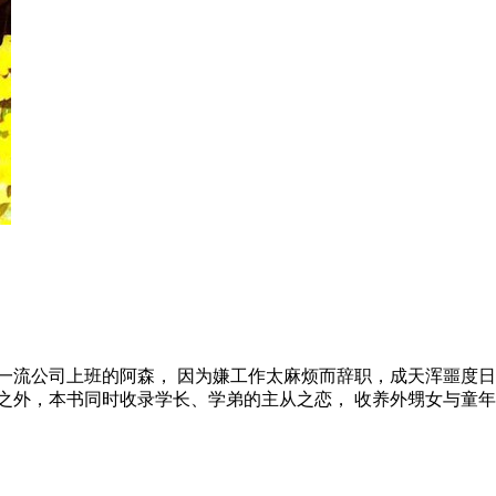
一流公司上班的阿森， 因为嫌工作太麻烦而辞职，成天浑噩度日
作之外，本书同时收录学长、学弟的主从之恋， 收养外甥女与童