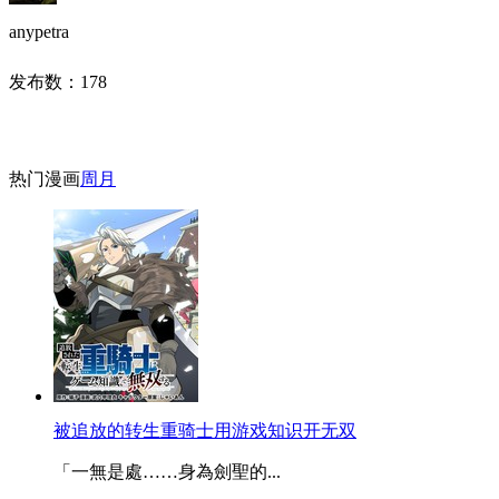
anypetra
发布数：
178
热门漫画
周
月
被追放的转生重骑士用游戏知识开无双
「一無是處……身為劍聖的...