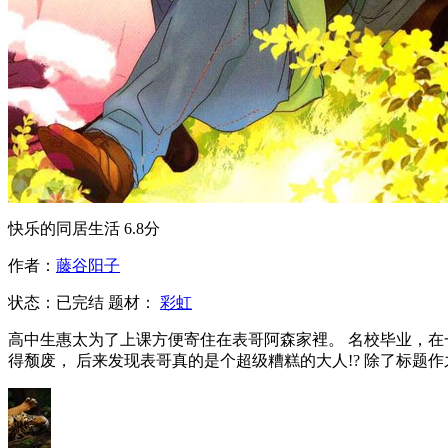
快乐的同居生活
6.8分
作者：
藤谷阳子
状态：
已完结
题材：
彩虹
高中生惠太为了上课方便寄住在表哥阿森家裡。 名校毕业，在
得颓废， 后来发现表哥真的是个超级糟糕的大人!? 除了标题