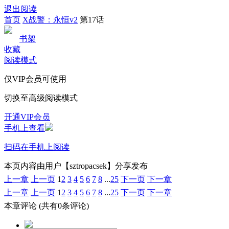
退出阅读
首页
X战警：永恒v2
第17话
书架
收藏
阅读模式
仅VIP会员可使用
切换至高级阅读模式
开通VIP会员
手机上查看
扫码在手机上阅读
本页内容由用户【sztropacsek】分享发布
上一章
上一页
1
2
3
4
5
6
7
8
...
25
下一页
下一章
上一章
上一页
1
2
3
4
5
6
7
8
...
25
下一页
下一章
本章评论
(共有0条评论)