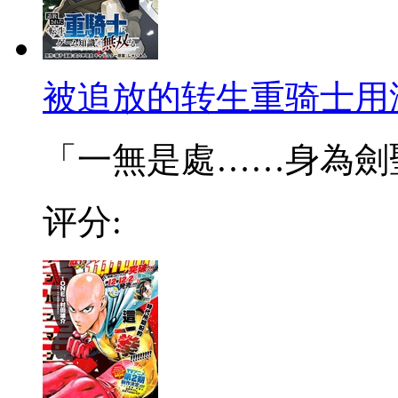
被追放的转生重骑士用
「一無是處……身為劍聖的
评分: