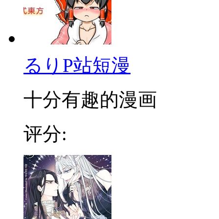
るりP站短漫
十分有趣的漫画
评分: