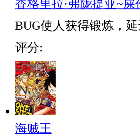
香格里拉·弗陇提亚~屎
BUG使人获得锻炼，延迟
评分:
海贼王