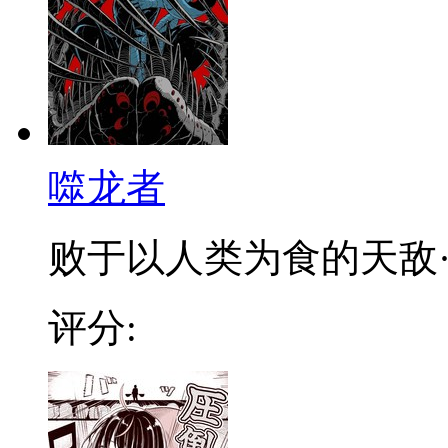
噬龙者
败于以人类为食的天敌·龙
评分: