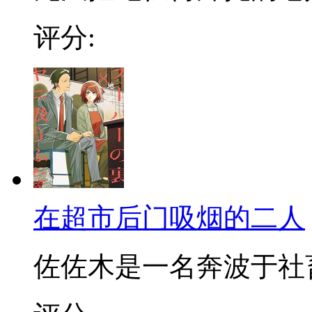
评分:
在超市后门吸烟的二人
佐佐木是一名奔波于社畜街