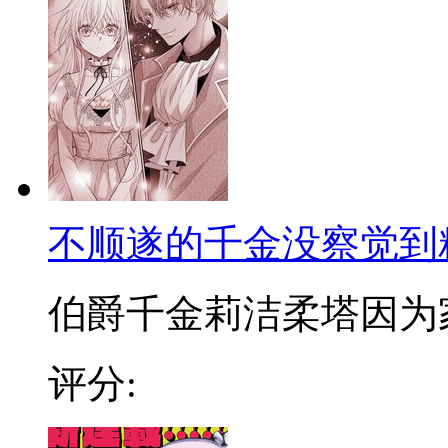
不顺遂的千金没察觉到
伯爵千金莉洁柔塔因为家里
评分: