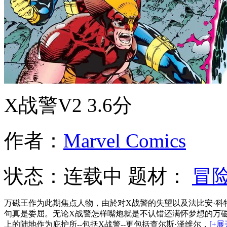
X战警V2
3.6分
作者：
Marvel Comics
状态：
连载中
题材：
冒
万磁王作为此期焦点人物，由於对X战警的失望以及法比安·
句真是委屈。无论X战警怎样嘴炮就是不认错还满怀梦想的万
上的陆地作为庇护所--包括X战警--更包括查尔斯·泽维尔，
[+展