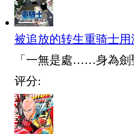
被追放的转生重骑士用
「一無是處……身為劍聖的
评分: