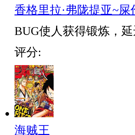
香格里拉·弗陇提亚~屎
BUG使人获得锻炼，延迟
评分:
海贼王