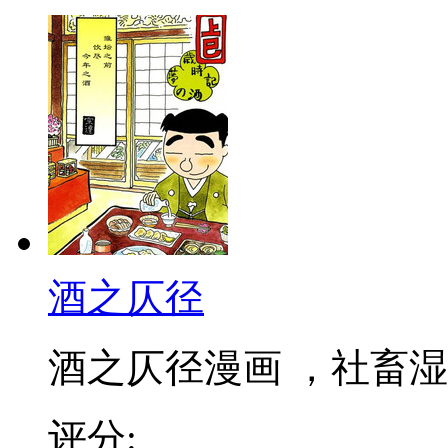
酒之仄径
酒之仄径漫画 ，社畜湿人
评分: