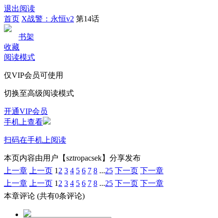
退出阅读
首页
X战警：永恒v2
第14话
书架
收藏
阅读模式
仅VIP会员可使用
切换至高级阅读模式
开通VIP会员
手机上查看
扫码在手机上阅读
本页内容由用户【sztropacsek】分享发布
上一章
上一页
1
2
3
4
5
6
7
8
...
25
下一页
下一章
上一章
上一页
1
2
3
4
5
6
7
8
...
25
下一页
下一章
本章评论
(共有0条评论)