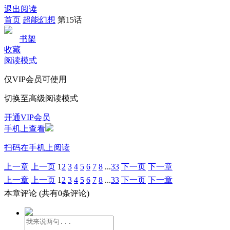
退出阅读
首页
超能幻想
第15话
书架
收藏
阅读模式
仅VIP会员可使用
切换至高级阅读模式
开通VIP会员
手机上查看
扫码在手机上阅读
上一章
上一页
1
2
3
4
5
6
7
8
...
33
下一页
下一章
上一章
上一页
1
2
3
4
5
6
7
8
...
33
下一页
下一章
本章评论
(共有0条评论)