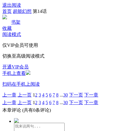
退出阅读
首页
超能幻想
第14话
书架
收藏
阅读模式
仅VIP会员可使用
切换至高级阅读模式
开通VIP会员
手机上查看
扫码在手机上阅读
上一章
上一页
1
2
3
4
5
6
7
8
...
30
下一页
下一章
上一章
上一页
1
2
3
4
5
6
7
8
...
30
下一页
下一章
本章评论
(共有0条评论)