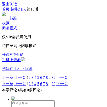
退出阅读
首页
超能幻想
第16话
书架
收藏
阅读模式
仅VIP会员可使用
切换至高级阅读模式
开通VIP会员
手机上查看
扫码在手机上阅读
上一章
上一页
1
2
3
4
5
6
7
8
...
32
下一页
上一章
上一页
1
2
3
4
5
6
7
8
...
32
下一页
本章评论
(共有0条评论)