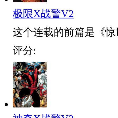
极限X战警V2
这个连载的前篇是《惊世绝
评分: