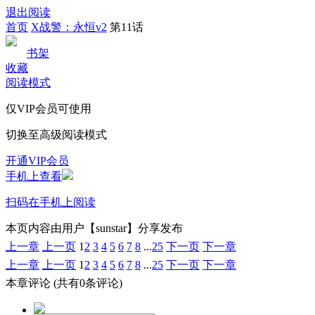
退出阅读
首页
X战警：永恒v2
第11话
书架
收藏
阅读模式
仅VIP会员可使用
切换至高级阅读模式
开通VIP会员
手机上查看
扫码在手机上阅读
本页内容由用户【sunstar】分享发布
上一章
上一页
1
2
3
4
5
6
7
8
...
25
下一页
下一章
上一章
上一页
1
2
3
4
5
6
7
8
...
25
下一页
下一章
本章评论
(共有0条评论)