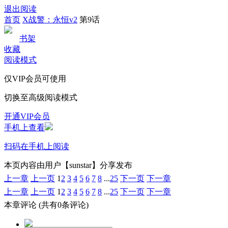
退出阅读
首页
X战警：永恒v2
第9话
书架
收藏
阅读模式
仅VIP会员可使用
切换至高级阅读模式
开通VIP会员
手机上查看
扫码在手机上阅读
本页内容由用户【sunstar】分享发布
上一章
上一页
1
2
3
4
5
6
7
8
...
25
下一页
下一章
上一章
上一页
1
2
3
4
5
6
7
8
...
25
下一页
下一章
本章评论
(共有0条评论)