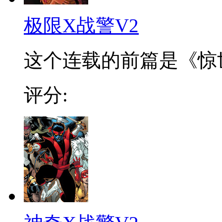
极限X战警V2
这个连载的前篇是《惊世绝
评分: