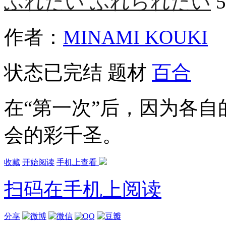
ふれたい ふれられたい
作者：
MINAMI KOUKI
状态
已完结
题材
百合
在“第一次”后，因为各
会的彩千圣。
收藏
开始阅读
手机上查看
扫码在手机上阅读
分享