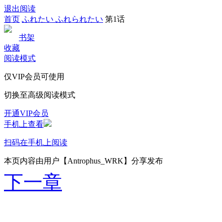
退出阅读
首页
ふれたい ふれられたい
第1话
书架
收藏
阅读模式
仅VIP会员可使用
切换至高级阅读模式
开通VIP会员
手机上查看
扫码在手机上阅读
本页内容由用户【Antrophus_WRK】分享发布
下一章