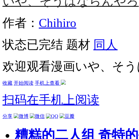
いや、そうはならんやろ
作者：
Chihiro
状态
已完结
题材
同人
欢迎观看漫画いや、そう
收藏
开始阅读
手机上查看
扫码在手机上阅读
分享
糟糕的二人组 奇特