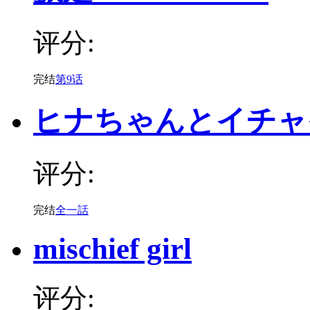
评分:
完结
第9话
ヒナちゃんとイチャ
评分:
完结
全一話
mischief girl
评分: