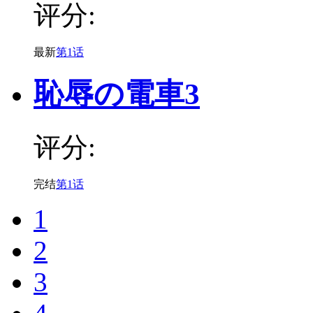
评分:
最新
第1话
恥辱の電車3
评分:
完结
第1话
1
2
3