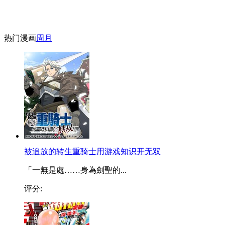
热门漫画
周
月
被追放的转生重骑士用游戏知识开无双
「一無是處……身為劍聖的...
评分: