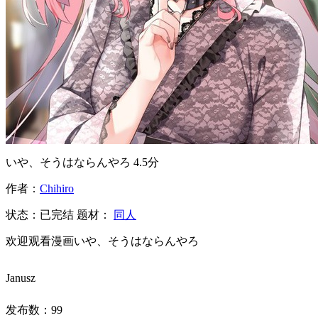
いや、そうはならんやろ
4.5分
作者：
Chihiro
状态：
已完结
题材：
同人
欢迎观看漫画いや、そうはならんやろ
Janusz
发布数：
99