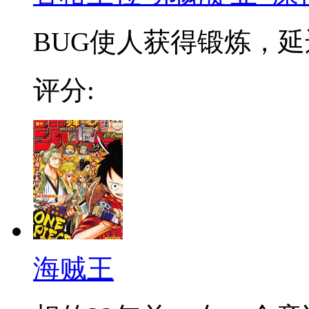
BUG使人获得锻炼，延迟
评分:
海贼王