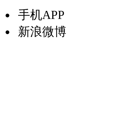
手机APP
新浪微博