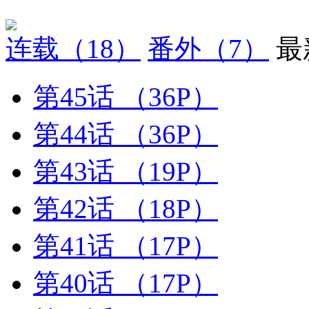
连载
（18）
番外
（7）
最
第45话
（36P）
第44话
（36P）
第43话
（19P）
第42话
（18P）
第41话
（17P）
第40话
（17P）