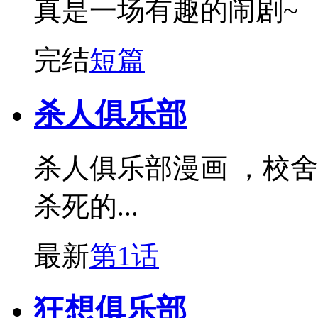
真是一场有趣的闹剧~
完结
短篇
杀人俱乐部
杀人俱乐部漫画 ，校
杀死的...
最新
第1话
狂想俱乐部