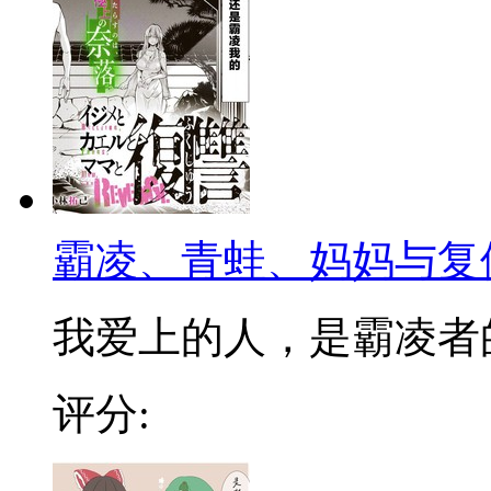
霸凌、青蛙、妈妈与复
我爱上的人，是霸凌者的妈
评分: