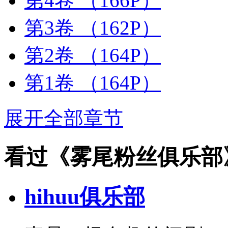
第4卷
（166P）
第3卷
（162P）
第2卷
（164P）
第1卷
（164P）
展开全部章节
看过《雾尾粉丝俱乐部
hihuu俱乐部