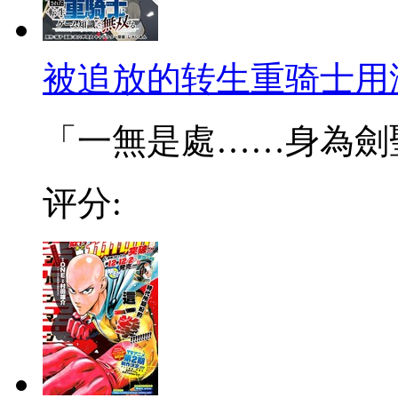
被追放的转生重骑士用
「一無是處……身為劍聖的
评分: