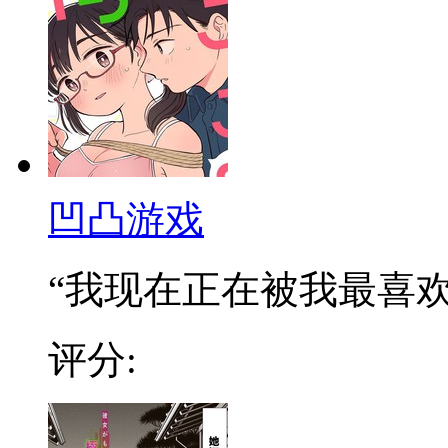
凹凸游戏
“我现在正在被我最喜欢的
评分: