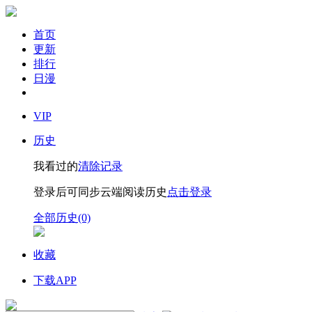
首页
更新
排行
日漫
VIP
历史
我看过的
清除记录
登录后可同步云端阅读历史
点击登录
全部历史(0)
收藏
下载APP