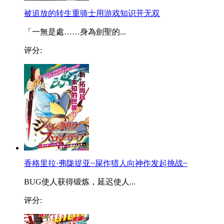
被追放的转生重骑士用游戏知识开无双
「一無是處……身為劍聖的...
评分:
香格里拉·弗陇提亚~屎作猎人向神作发起挑战~
BUG使人获得锻炼，延迟使人...
评分: