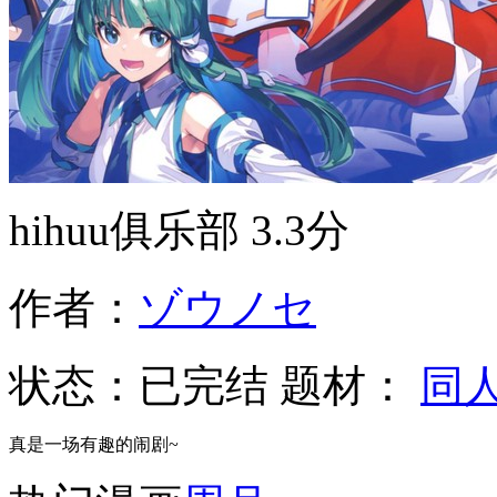
hihuu俱乐部
3.3分
作者：
ゾウノセ
状态：
已完结
题材：
同
真是一场有趣的闹剧~