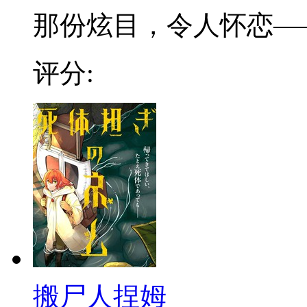
那份炫目，令人怀恋——追
评分:
搬尸人捏姆