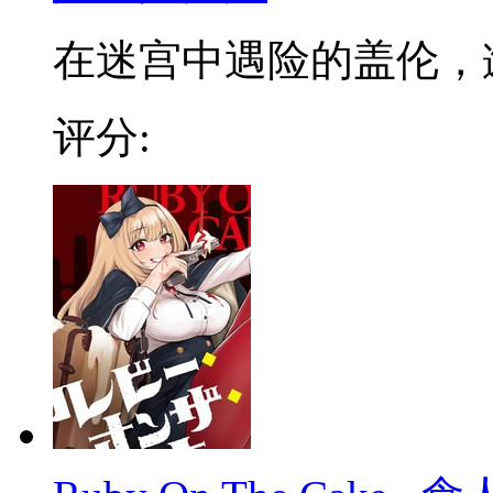
在迷宫中遇险的盖伦，邂逅
评分: