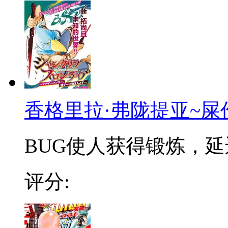
香格里拉·弗陇提亚~屎
BUG使人获得锻炼，延迟
评分: