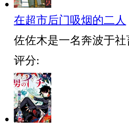
在超市后门吸烟的二人
佐佐木是一名奔波于社畜街
评分: