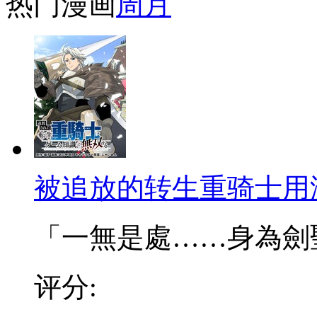
热门漫画
周
月
被追放的转生重骑士用
「一無是處……身為劍聖的
评分: