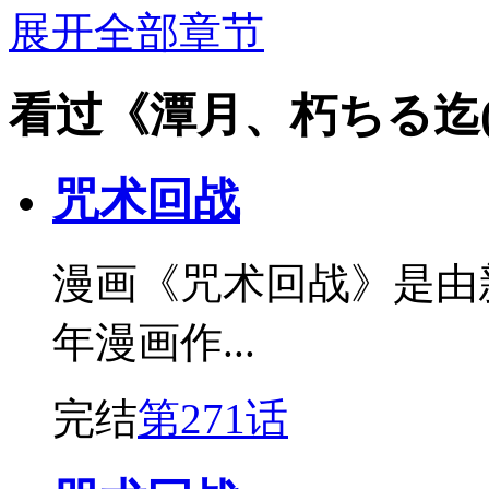
展开全部章节
看过《潭月、朽ちる迄
咒术回战
漫画《咒术回战》是由
年漫画作...
完结
第271话