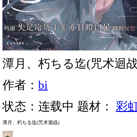
潭月、朽ちる迄(咒术迴战
作者：
bi
状态：
连载中
题材：
彩
潭月、朽ちる迄(咒术迴战)