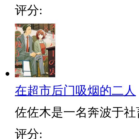
评分:
在超市后门吸烟的二人
佐佐木是一名奔波于社畜街
评分: