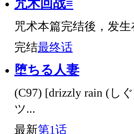
咒术回战≡
咒术本篇完结後，发生在
完结
最终话
堕ちる人妻
(C97) [drizzly ra
ツ...
最新
第1话