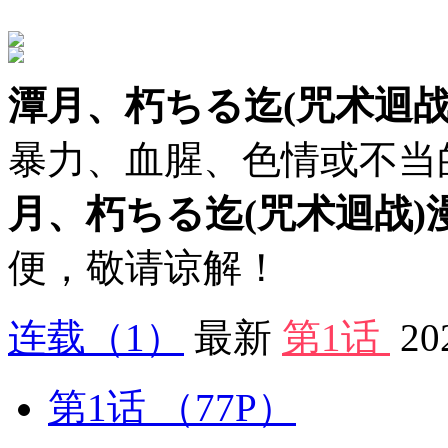
潭月、朽ちる迄(咒术迴战
暴力、血腥、色情或不当
月、朽ちる迄(咒术迴战)
便，敬请谅解！
连载
（1）
最新
第1话
20
第1话
（77P）