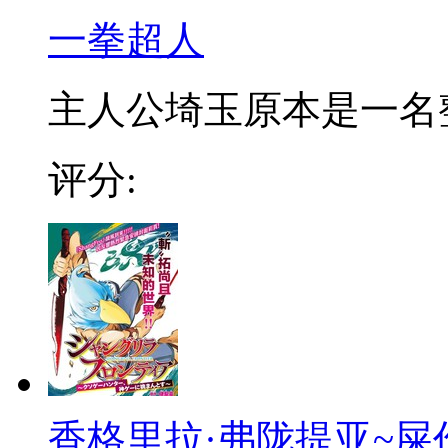
一拳超人
主人公埼玉原本是一名整日
评分:
香格里拉·弗陇提亚~屎