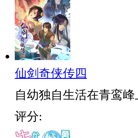
仙剑奇侠传四
自幼独自生活在青鸾峰上的
评分: