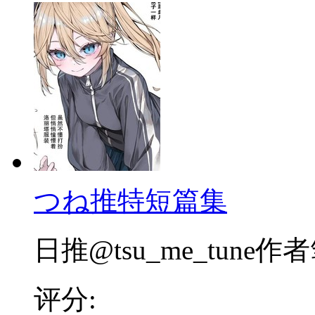
つね推特短篇集
日推@tsu_me_tune作者
评分: