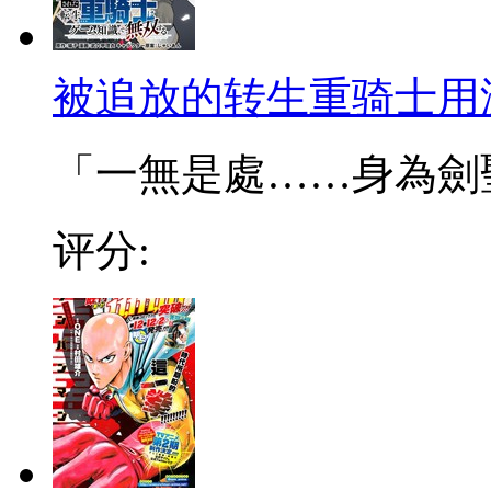
被追放的转生重骑士用
「一無是處……身為劍聖的
评分: