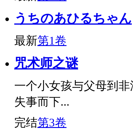
うちのあひるちゃん
最新
第1卷
咒术师之谜
一个小女孩与父母到非
失事而下...
完结
第3卷