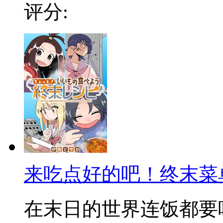
评分:
来吃点好的吧！终末菜
在末日的世界连饭都要吃不