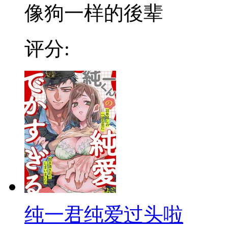
像狗一样的後辈
评分:
纯一君纯爱过头啦