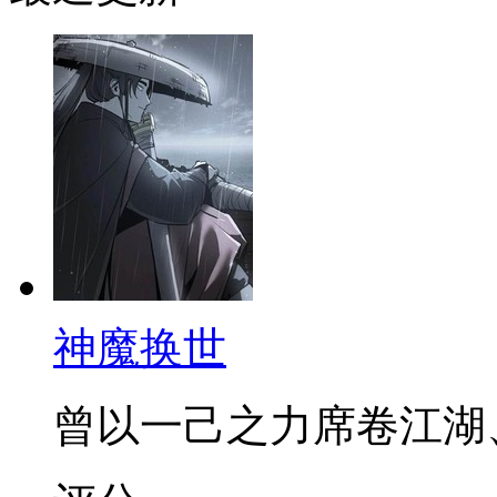
神魔换世
曾以一己之力席卷江湖、血