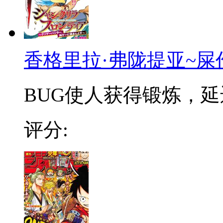
香格里拉·弗陇提亚~屎
BUG使人获得锻炼，延迟
评分: