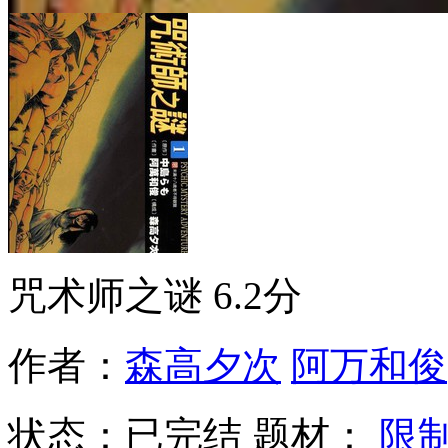
咒术师之谜
6.2分
作者：
森高夕次
阿万和俊
状态：
已完结
题材：
限