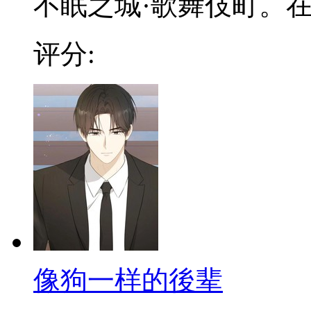
不眠之城·歌舞伎町。在这
评分:
像狗一样的後辈