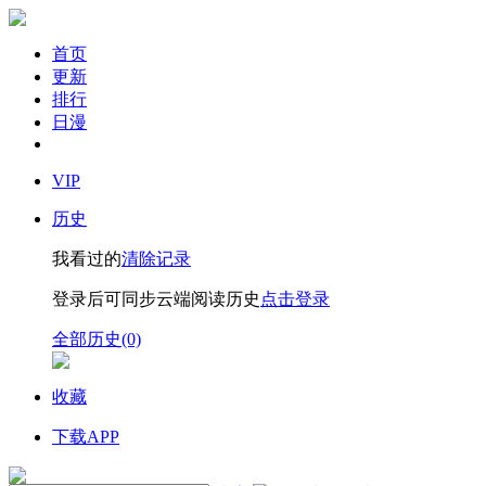
首页
更新
排行
日漫
VIP
历史
我看过的
清除记录
登录后可同步云端阅读历史
点击登录
全部历史(0)
收藏
下载APP