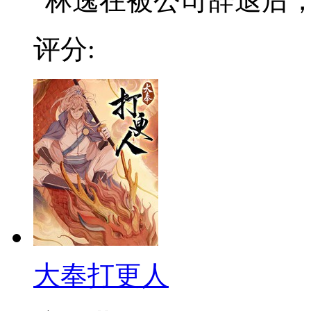
“林逸在被公司辞退后，阴
评分:
大奉打更人