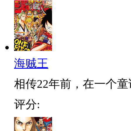
海贼王
相传22年前，在一个童话
评分: