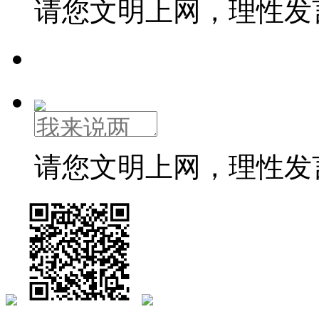
请您文明上网，理性发
请您文明上网，理性发