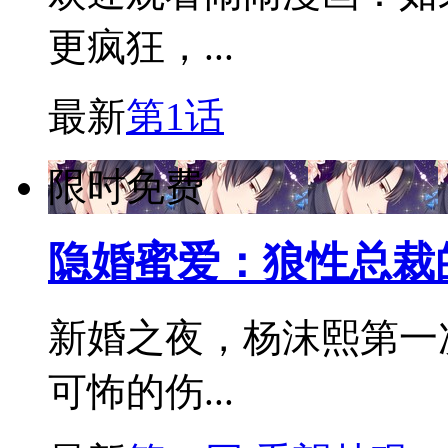
更疯狂，...
最新
第1话
限时免费
隐婚蜜爱：狼性总裁
新婚之夜，杨沫熙第一
可怖的伤...