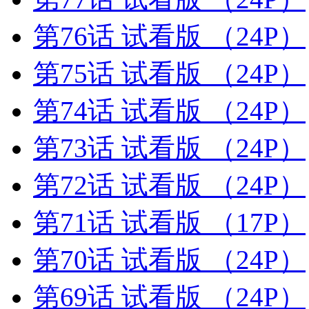
第76话 试看版
（24P）
第75话 试看版
（24P）
第74话 试看版
（24P）
第73话 试看版
（24P）
第72话 试看版
（24P）
第71话 试看版
（17P）
第70话 试看版
（24P）
第69话 试看版
（24P）