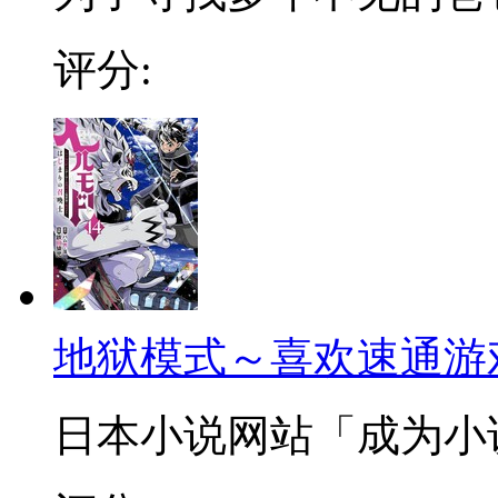
评分:
地狱模式～喜欢速通游
日本小说网站「成为小说家