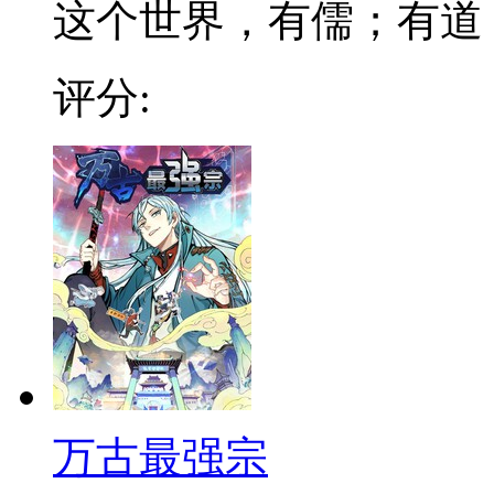
这个世界，有儒；有道；有
评分:
万古最强宗