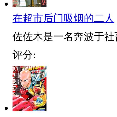
在超市后门吸烟的二人
佐佐木是一名奔波于社畜街
评分: