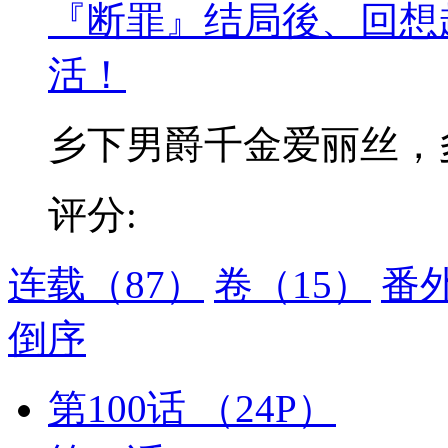
『断罪』结局後、回想
活！
乡下男爵千金爱丽丝，多年
评分:
连载
（87）
卷
（15）
番
倒序
第100话
（24P）