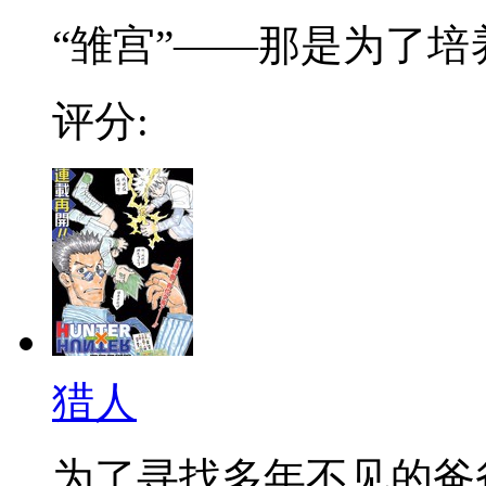
“雏宫”——那是为了培养.
评分:
猎人
为了寻找多年不见的爸爸，