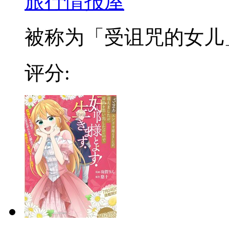
旅行情报屋
被称为「受诅咒的女儿」，
评分: