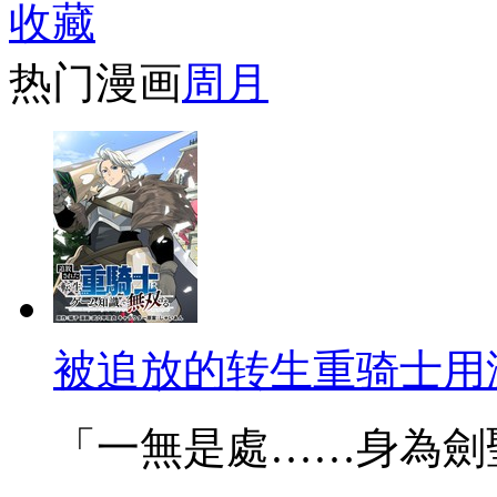
收藏
热门漫画
周
月
被追放的转生重骑士用
「一無是處……身為劍聖的