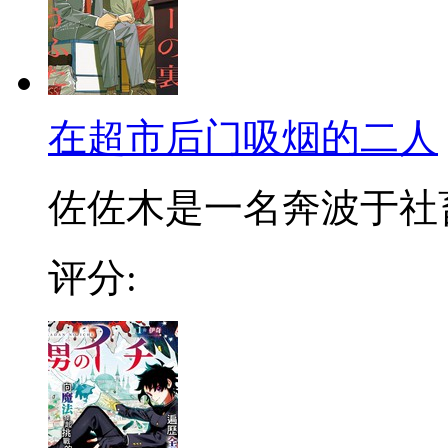
在超市后门吸烟的二人
佐佐木是一名奔波于社畜街
评分: