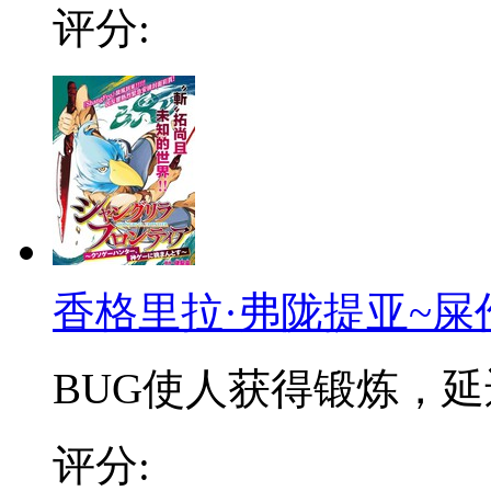
评分:
香格里拉·弗陇提亚~屎
BUG使人获得锻炼，延迟
评分: