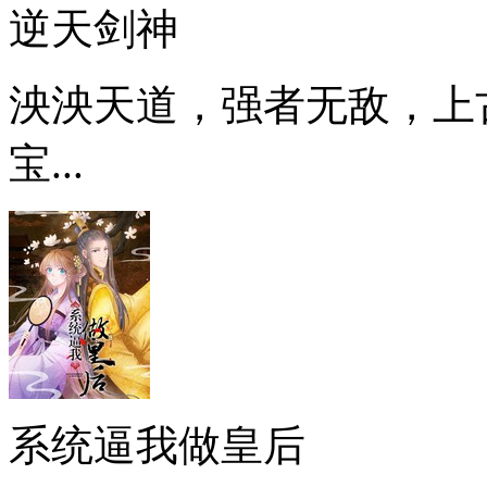
逆天剑神
泱泱天道，强者无敌，上
宝...
系统逼我做皇后