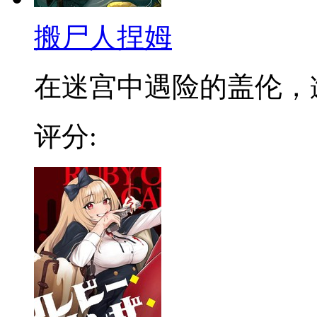
搬尸人捏姆
在迷宫中遇险的盖伦，邂逅
评分: