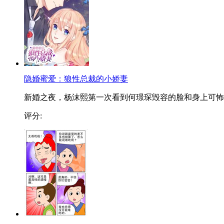
隐婚蜜爱：狼性总裁的小娇妻
新婚之夜，杨沫熙第一次看到何璟琛毁容的脸和身上可怖..
评分: