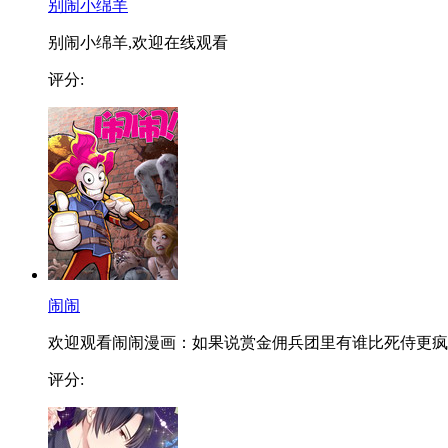
别闹小绵羊
别闹小绵羊,欢迎在线观看
评分:
闹闹
欢迎观看闹闹漫画：如果说赏金佣兵团里有谁比死侍更疯..
评分: