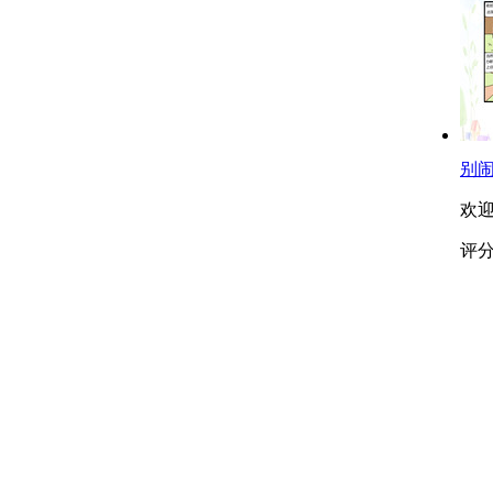
别
欢
评分