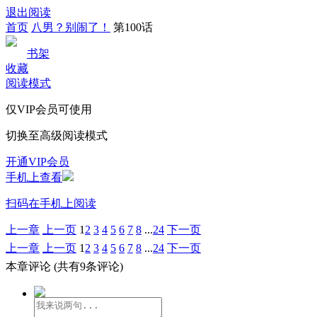
退出阅读
首页
八男？别闹了！
第100话
书架
收藏
阅读模式
仅VIP会员可使用
切换至高级阅读模式
开通VIP会员
手机上查看
扫码在手机上阅读
上一章
上一页
1
2
3
4
5
6
7
8
...
24
下一页
上一章
上一页
1
2
3
4
5
6
7
8
...
24
下一页
本章评论
(共有9条评论)