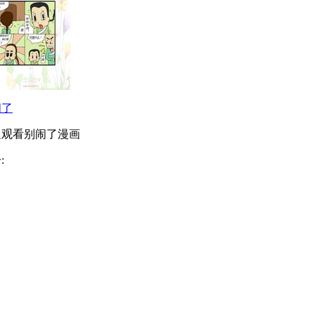
闹了
迎观看别闹了漫画
: