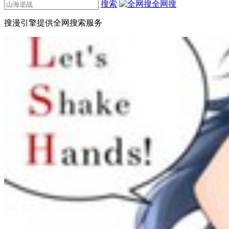
搜索
全网搜
搜漫引擎提供全网搜索服务