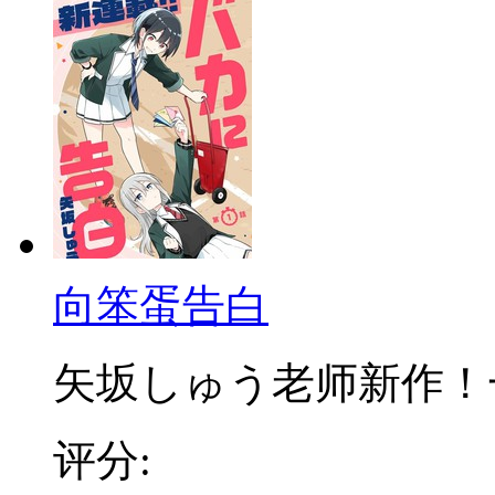
向笨蛋告白
矢坂しゅう老师新作！一
评分: