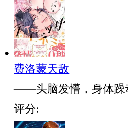
费洛蒙天敌
——头脑发懵，身体躁动—
评分: