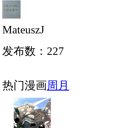
MateuszJ
发布数：
227
热门漫画
周
月