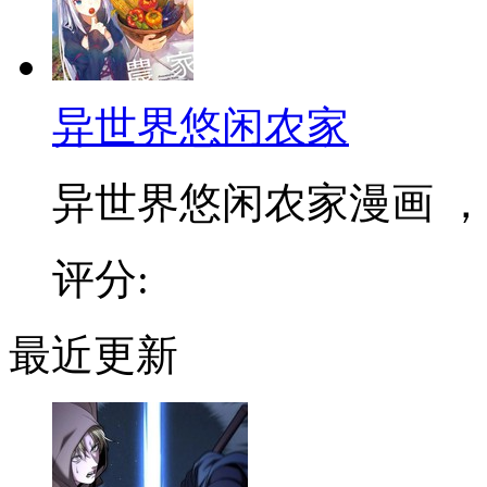
异世界悠闲农家
异世界悠闲农家漫画 ，和
评分:
最近更新