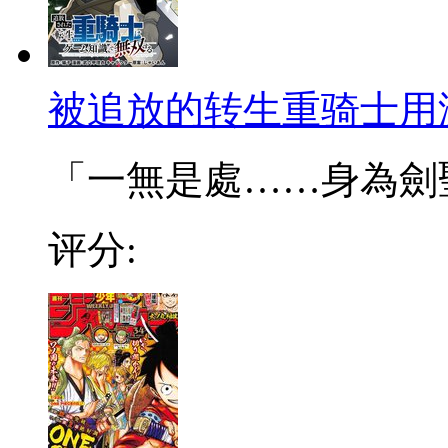
被追放的转生重骑士用
「一無是處……身為劍聖的
评分: