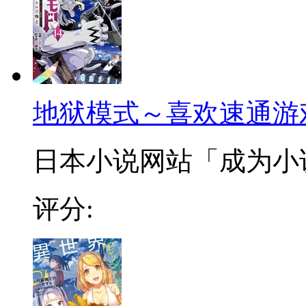
地狱模式～喜欢速通游
日本小说网站「成为小说家
评分: