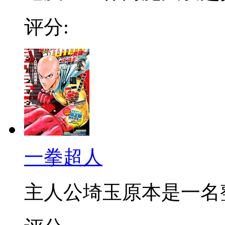
评分:
一拳超人
主人公埼玉原本是一名整日