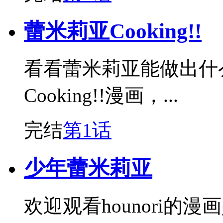
蕾米莉亚Cooking!!
看看蕾米莉亚能做出什
Cooking!!漫画，...
完结
第1话
少年蕾米莉亚
欢迎观看hounori的