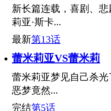
新长篇连载，喜剧、悲
莉亚·斯卡...
最新
第13话
蕾米莉亚VS蕾米莉
蕾米莉亚梦见自己杀光
恶梦竟然...
完结
第5话