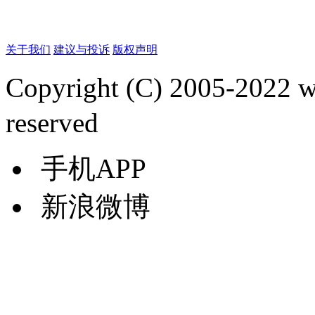
关于我们
建议与投诉
版权声明
Copyright (C) 2005-2022
reserved
手机APP
新浪微博