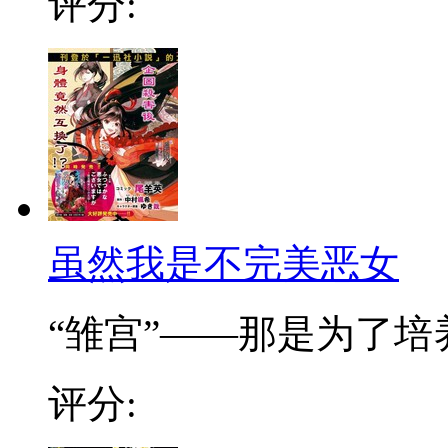
评分:
虽然我是不完美恶女
“雏宫”——那是为了培养.
评分: