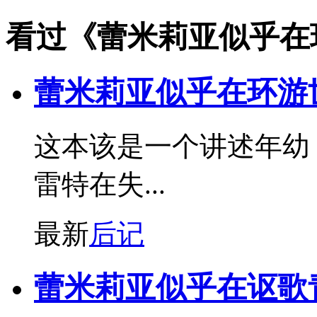
看过《蕾米莉亚似乎在
蕾米莉亚似乎在环游
这本该是一个讲述年幼
雷特在失...
最新
后记
蕾米莉亚似乎在讴歌