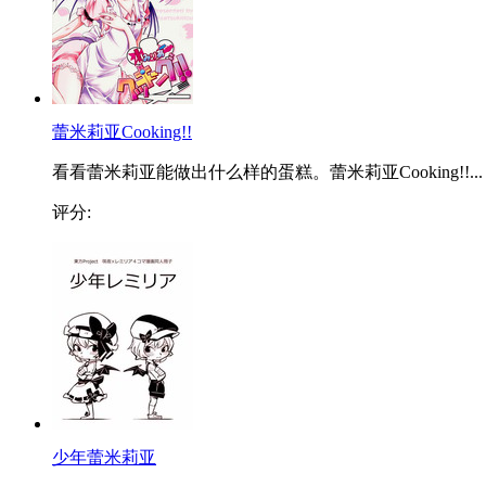
蕾米莉亚Cooking!!
看看蕾米莉亚能做出什么样的蛋糕。蕾米莉亚Cooking!!...
评分:
少年蕾米莉亚