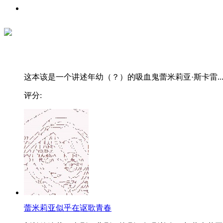
这本该是一个讲述年幼（？）的吸血鬼蕾米莉亚·斯卡雷..
评分:
蕾米莉亚似乎在讴歌青春