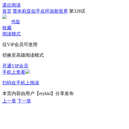
退出阅读
首页
蕾米莉亚似乎在环游新世界
第328话
书架
收藏
阅读模式
仅VIP会员可使用
切换至高级阅读模式
开通VIP会员
手机上查看
扫码在手机上阅读
本页内容由用户【erykkl】分享发布
上一章
下一章