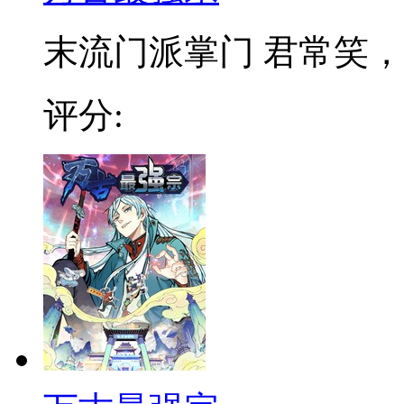
末流门派掌门 君常笑，万
评分: