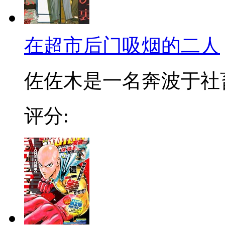
在超市后门吸烟的二人
佐佐木是一名奔波于社畜街
评分: