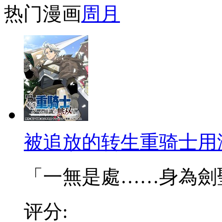
热门漫画
周
月
被追放的转生重骑士用
「一無是處……身為劍聖的
评分: