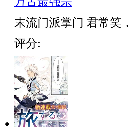
万古最强宗
末流门派掌门 君常笑，万
评分: