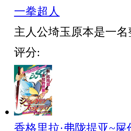
一拳超人
主人公埼玉原本是一名整日
评分:
香格里拉·弗陇提亚~屎