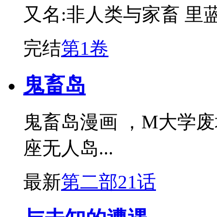
又名:非人类与家畜 里蓝
完结
第1卷
鬼畜岛
鬼畜岛漫画 ，M大学
座无人岛...
最新
第二部21话