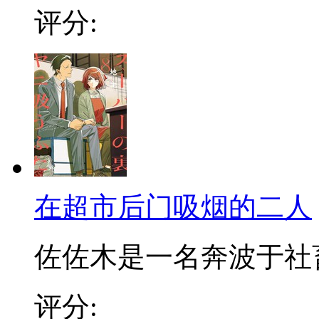
评分:
在超市后门吸烟的二人
佐佐木是一名奔波于社畜街
评分: