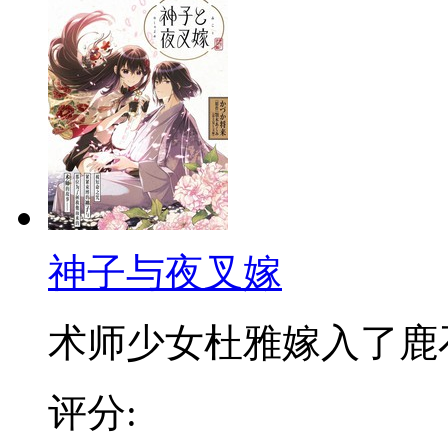
神子与夜叉嫁
术师少女杜雅嫁入了鹿石村
评分: