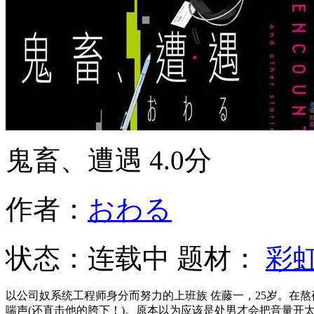
鬼畜、遭遇
4.0分
作者：
おわる
状态：
连载中
题材：
彩
以公司奴系统工程师身分而努力的上班族 佐藤一，25岁。在
喘声(还直击他的胯下！)。原本以为应该是处男才会把音量开