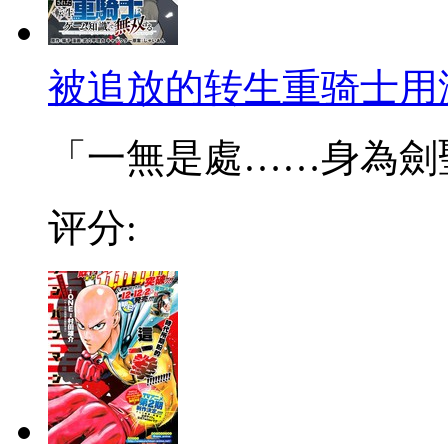
被追放的转生重骑士用
「一無是處……身為劍聖的
评分: