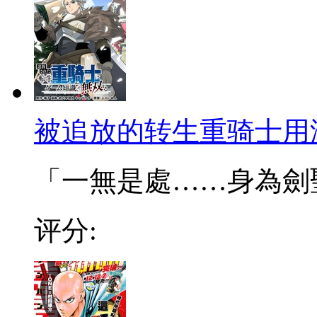
被追放的转生重骑士用
「一無是處……身為劍聖的
评分: