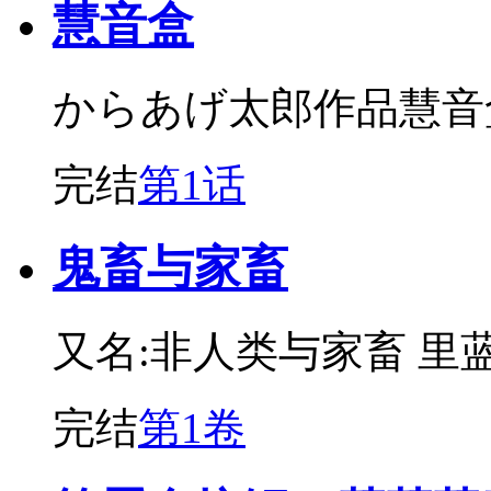
慧音盒
からあげ太郎作品慧音
完结
第1话
鬼畜与家畜
又名:非人类与家畜 里蓝
完结
第1卷