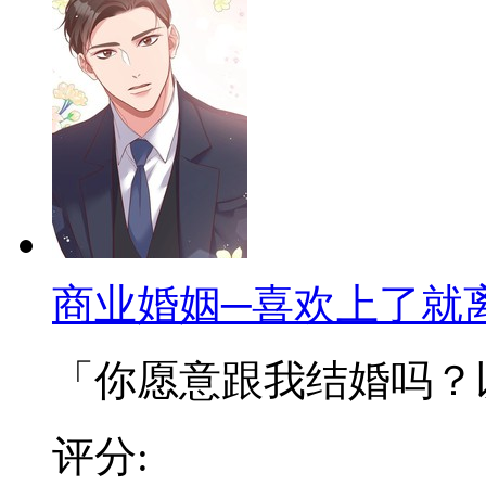
商业婚姻─喜欢上了就
「你愿意跟我结婚吗？以商
评分: