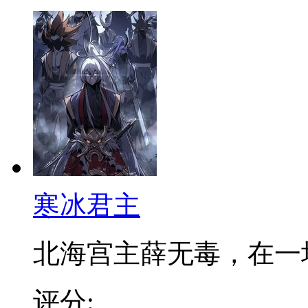
寒冰君主
北海宫主薛无毒，在一场浴
评分: