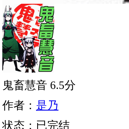
鬼畜慧音
6.5分
作者：
是乃
状态：
已完结