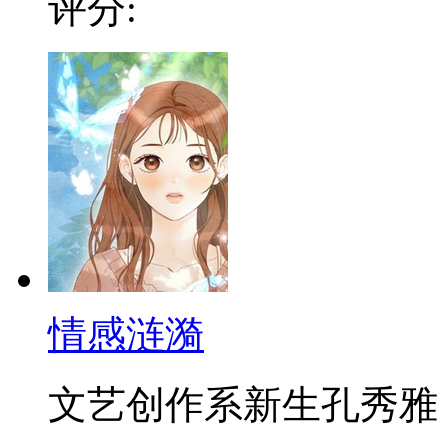
评分:
情感涟漪
文艺创作系新生孔秀雅，因