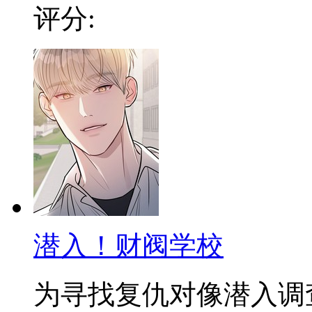
评分:
潜入！财阀学校
为寻找复仇对像潜入调查，