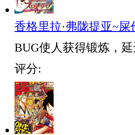
香格里拉·弗陇提亚~屎
BUG使人获得锻炼，延迟
评分: