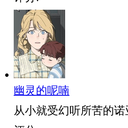
幽灵的呢喃
从小就受幻听所苦的诺亚，