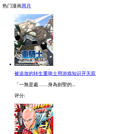
热门漫画
周
月
被追放的转生重骑士用游戏知识开无双
「一無是處……身為劍聖的...
评分: