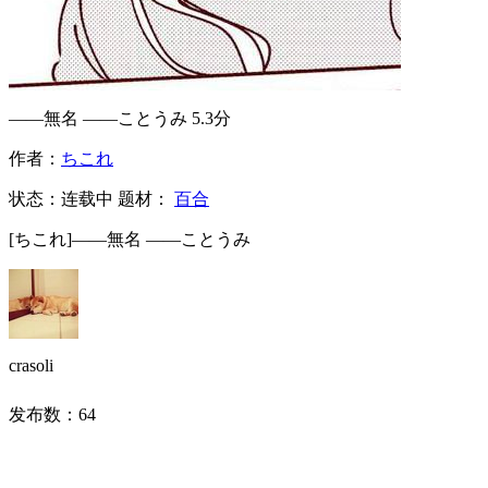
——無名 ——ことうみ
5.3分
作者：
ちこれ
状态：
连载中
题材：
百合
[ちこれ]——無名 ——ことうみ
crasoli
发布数：
64