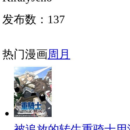
发布数：
137
热门漫画
周
月
被追放的转生重骑士用