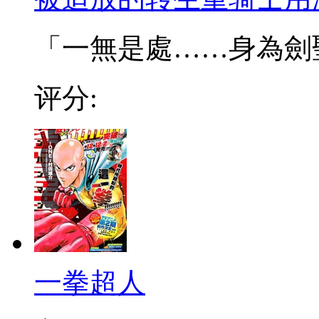
「一無是處……身為劍聖的
评分:
一拳超人