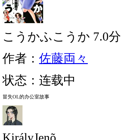
こうかふこうか
7.0分
作者：
佐藤両々
状态：
连载中
冒失OL的办公室故事
KirályJenõ