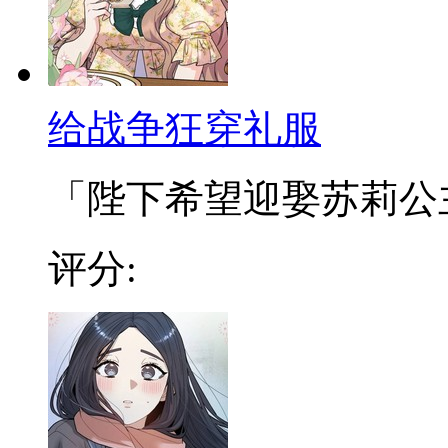
给战争狂穿礼服
「陛下希望迎娶苏莉公主为
评分: