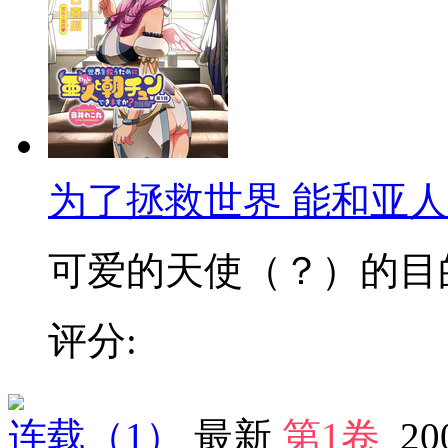
为了拯救世界 能和亚
可爱的天使（？）的目的到
评分:
连载
（1）
最新
第1卷
20