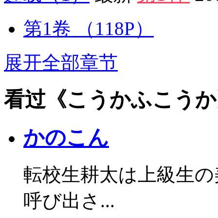
第1卷
（118P）
展开全部章节
看过《こうかふこうか
かのこん
転校生耕太は上級生の
呼び出さ...