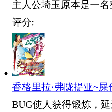
主人公埼玉原本是一名整日
评分:
香格里拉·弗陇提亚~屎
BUG使人获得锻炼，延迟