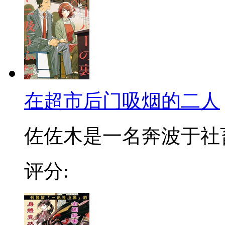
在超市后门吸烟的二人
佐佐木是一名奔波于社畜街
评分: