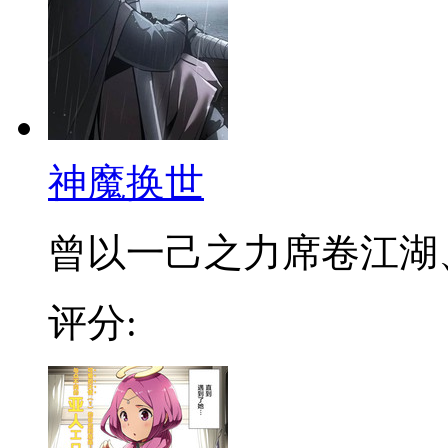
神魔换世
曾以一己之力席卷江湖、血
评分: