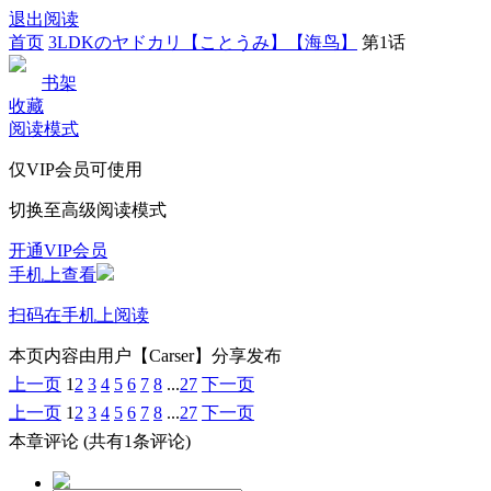
退出阅读
首页
3LDKのヤドカリ【ことうみ】【海鸟】
第1话
书架
收藏
阅读模式
仅VIP会员可使用
切换至高级阅读模式
开通VIP会员
手机上查看
扫码在手机上阅读
本页内容由用户【Carser】分享发布
上一页
1
2
3
4
5
6
7
8
...
27
下一页
上一页
1
2
3
4
5
6
7
8
...
27
下一页
本章评论
(共有1条评论)