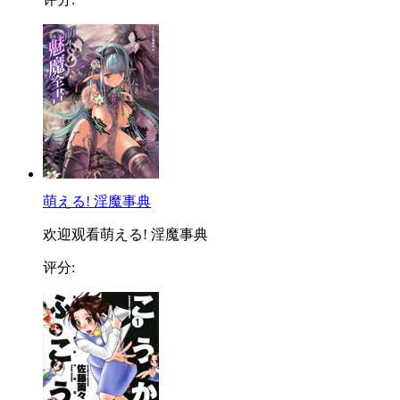
萌える! 淫魔事典
欢迎观看萌える! 淫魔事典
评分: