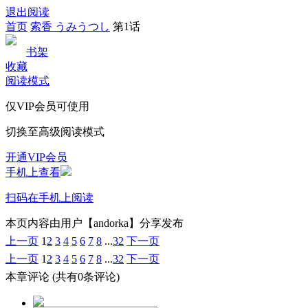
退出阅读
首页
索香 うみうつし
第1话
书架
收藏
阅读模式
仅VIP会员可使用
切换至高级阅读模式
开通VIP会员
手机上查看
扫码在手机上阅读
本页内容由用户【andorka】分享发布
上一页
1
2
3
4
5
6
7
8
...
32
下一页
上一页
1
2
3
4
5
6
7
8
...
32
下一页
本章评论
(共有0条评论)