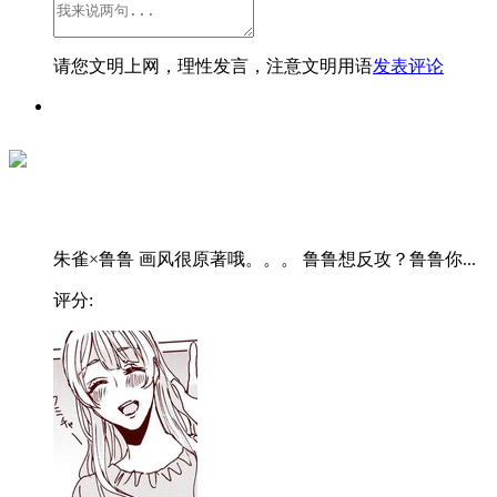
请您文明上网，理性发言，注意文明用语
发表评论
朱雀×鲁鲁 画风很原著哦。。。 鲁鲁想反攻？鲁鲁你...
评分: