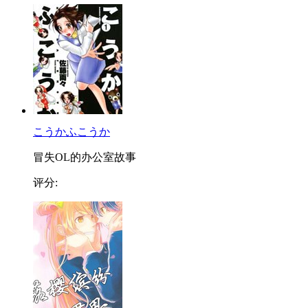
こうかふこうか
冒失OL的办公室故事
评分: