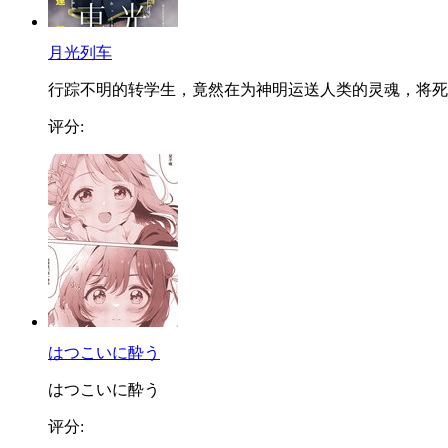
月光列车
行踪不明的转学生，竟然在为神明运送人类的灵魂，将死..
评分:
はつこいに酔う
はつこいに酔う
评分: