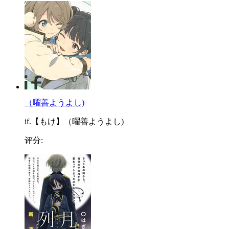
（曜善ようよし)
if.【もけ】（曜善ようよし)
评分: