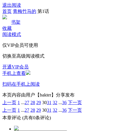
退出阅读
首页
青梅竹马的
第1话
书架
收藏
阅读模式
仅VIP会员可使用
切换至高级阅读模式
开通VIP会员
手机上查看
扫码在手机上阅读
本页内容由用户【bakter】分享发布
上一页
1
...
27
28
29
30
31
32
...
36
下一页
上一页
1
...
27
28
29
30
31
32
...
36
下一页
本章评论
(共有0条评论)