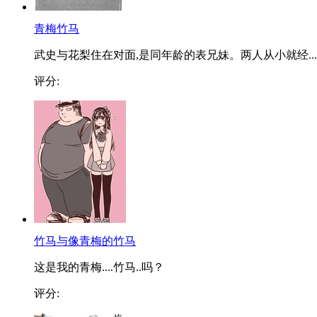
青梅竹马
武史与花梨住在对面,是同年龄的表兄妹。两人从小就经...
评分:
竹马与像青梅的竹马
这是我的青梅....竹马..吗？
评分: