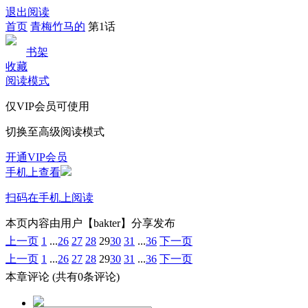
退出阅读
首页
青梅竹马的
第1话
书架
收藏
阅读模式
仅VIP会员可使用
切换至高级阅读模式
开通VIP会员
手机上查看
扫码在手机上阅读
本页内容由用户【bakter】分享发布
上一页
1
...
26
27
28
29
30
31
...
36
下一页
上一页
1
...
26
27
28
29
30
31
...
36
下一页
本章评论
(共有0条评论)