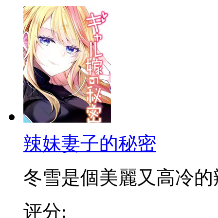
辣妹妻子的秘密
冬雪是個美麗又高冷的辣妹
评分: