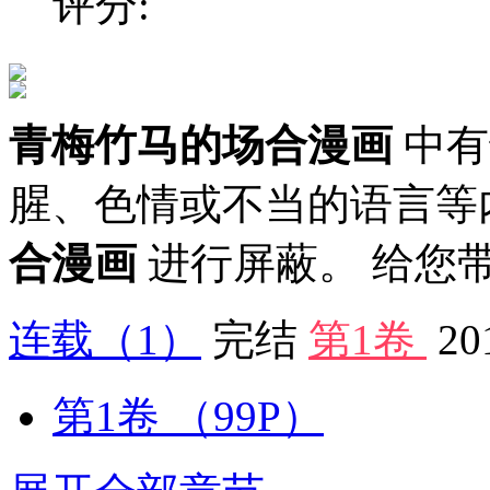
评分:
青梅竹马的场合漫画
中有
腥、色情或不当的语言等
合漫画
进行屏蔽。 给您
连载
（1）
完结
第1卷
20
第1卷
（99P）