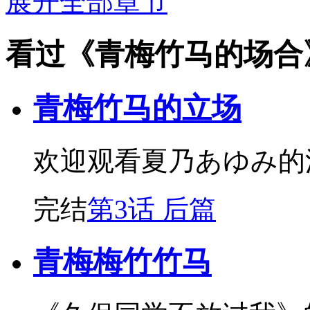
展开全部章节
看过《青梅竹马的场合
青梅竹马的立场
欢迎观看夏乃あゆみ的
完结
第3话 后篇
青梅梅竹竹马