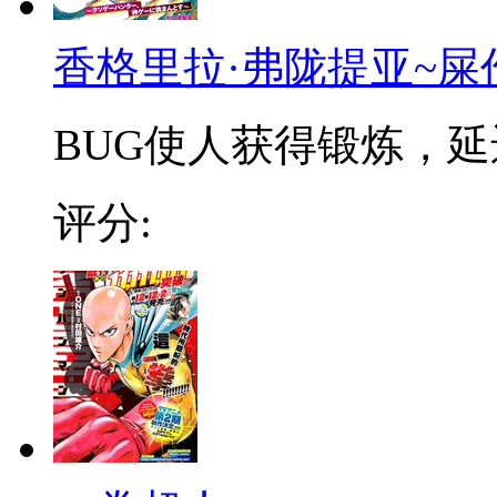
香格里拉·弗陇提亚~屎
BUG使人获得锻炼，延迟
评分: