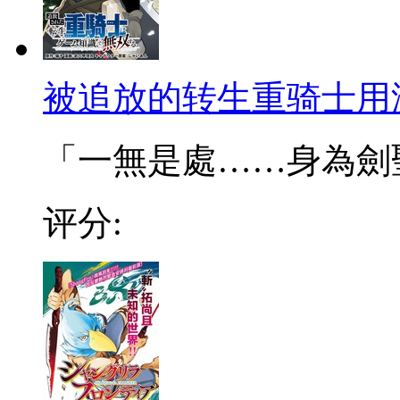
被追放的转生重骑士用
「一無是處……身為劍聖的
评分: