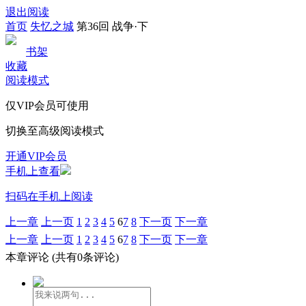
退出阅读
首页
失忆之城
第36回 战争·下
书架
收藏
阅读模式
仅VIP会员可使用
切换至高级阅读模式
开通VIP会员
手机上查看
扫码在手机上阅读
上一章
上一页
1
2
3
4
5
6
7
8
下一页
下一章
上一章
上一页
1
2
3
4
5
6
7
8
下一页
下一章
本章评论
(共有0条评论)