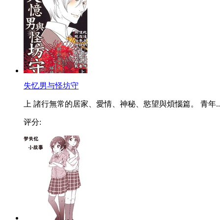
失忆男与怪坊守
上 諸行無常的居家、愛情、神秘、慾望與煩惱篇。 青年..
评分: