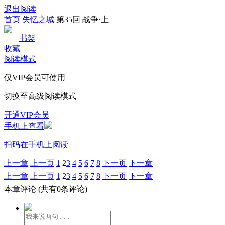
退出阅读
首页
失忆之城
第35回 战争·上
书架
收藏
阅读模式
仅VIP会员可使用
切换至高级阅读模式
开通VIP会员
手机上查看
扫码在手机上阅读
上一章
上一页
1
2
3
4
5
6
7
8
下一页
下一章
上一章
上一页
1
2
3
4
5
6
7
8
下一页
下一章
本章评论
(共有0条评论)