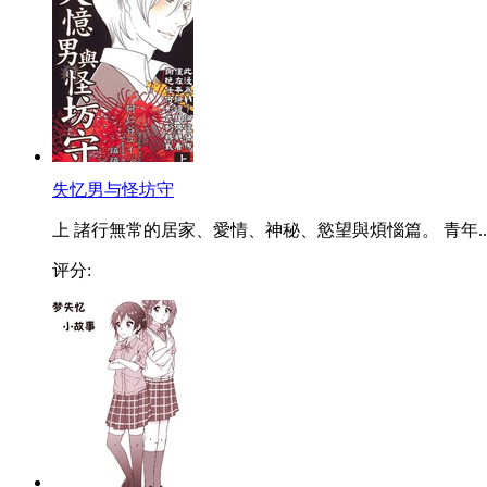
失忆男与怪坊守
上 諸行無常的居家、愛情、神秘、慾望與煩惱篇。 青年..
评分: