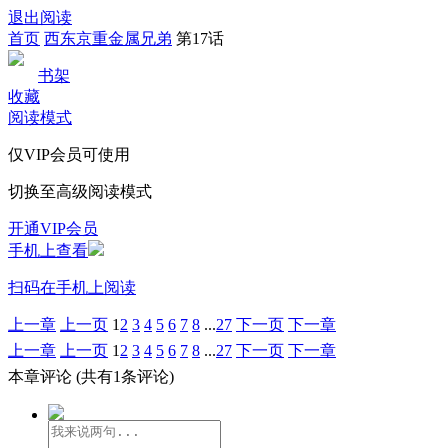
退出阅读
首页
西东京重金属兄弟
第17话
书架
收藏
阅读模式
仅VIP会员可使用
切换至高级阅读模式
开通VIP会员
手机上查看
扫码在手机上阅读
上一章
上一页
1
2
3
4
5
6
7
8
...
27
下一页
下一章
上一章
上一页
1
2
3
4
5
6
7
8
...
27
下一页
下一章
本章评论
(共有1条评论)