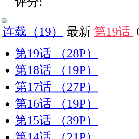
评分:
连载
（19）
最新
第19话
第19话
（28P）
第18话
（19P）
第17话
（27P）
第16话
（19P）
第15话
（39P）
第14话
（21P）