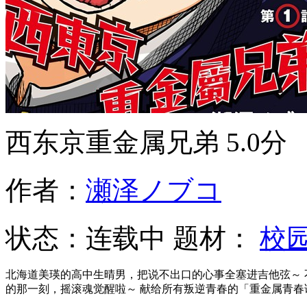
西东京重金属兄弟
5.0分
作者：
瀬泽ノブコ
状态：
连载中
题材：
校
北海道美瑛的高中生晴男，把说不出口的心事全塞进吉他弦～ 
的那一刻，摇滚魂觉醒啦～ 献给所有叛逆青春的「重金属青春