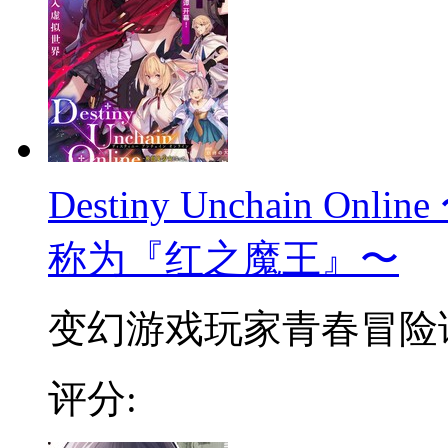
Destiny Unchain 
称为『红之魔王』〜
变幻游戏玩家青春冒险谭 
评分: