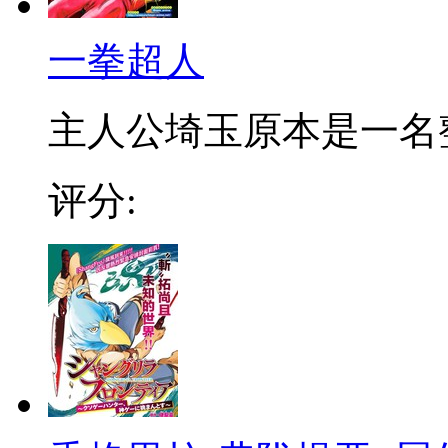
一拳超人
主人公埼玉原本是一名整日
评分: