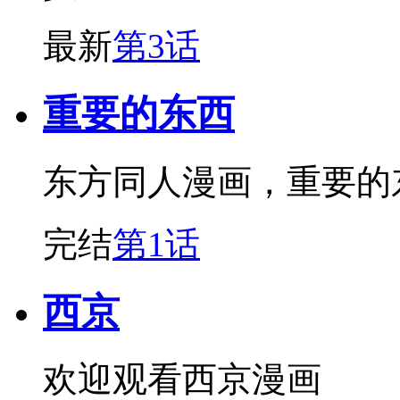
最新
第3话
重要的东西
东方同人漫画，重要的
完结
第1话
西京
欢迎观看西京漫画