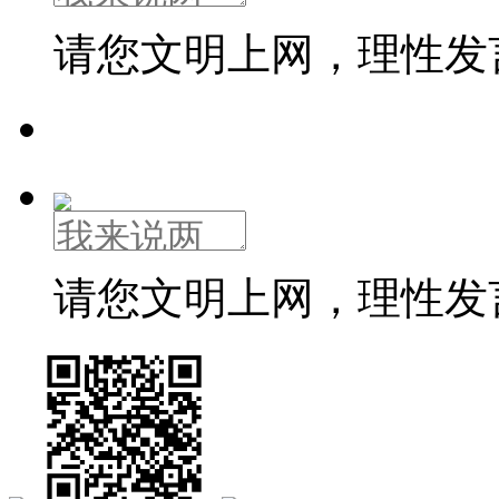
请您文明上网，理性发
请您文明上网，理性发