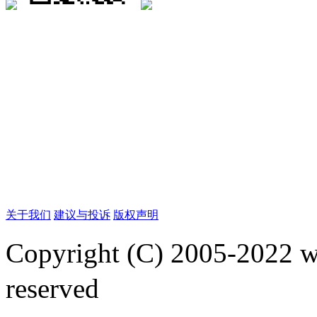
关于我们
建议与投诉
版权声明
Copyright (C) 2005-2022
reserved