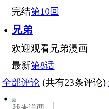
完结
第10回
兄弟
欢迎观看兄弟漫画
最新
第8话
全部评论
(共有23条评论)