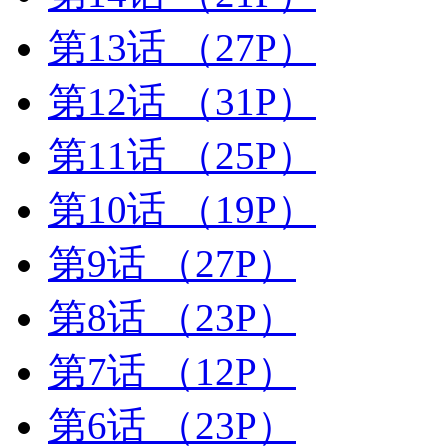
第13话
（27P）
第12话
（31P）
第11话
（25P）
第10话
（19P）
第9话
（27P）
第8话
（23P）
第7话
（12P）
第6话
（23P）