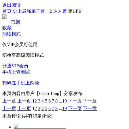
退出阅读
首页
史上最强弟子兼一2 达人篇
第14话
书架
收藏
阅读模式
仅VIP会员可使用
切换至高级阅读模式
开通VIP会员
手机上查看
扫码在手机上阅读
本页内容由用户【Coco Tang】分享发布
上一章
上一页
1
2
3
4
5
6
7
8
...
19
下一页
下一章
上一章
上一页
1
2
3
4
5
6
7
8
...
19
下一页
下一章
本章评论
(共有15条评论)