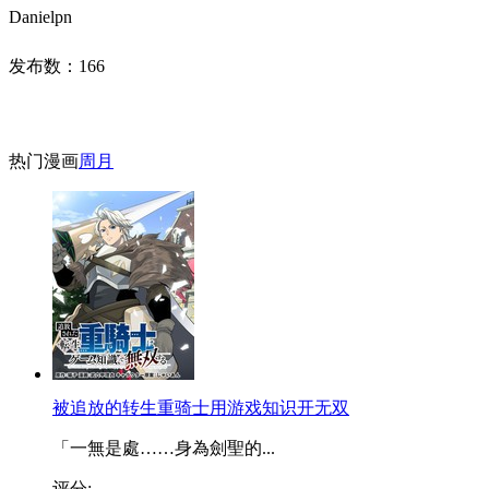
Danielpn
发布数：
166
热门漫画
周
月
被追放的转生重骑士用游戏知识开无双
「一無是處……身為劍聖的...
评分: