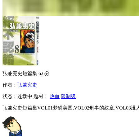
弘兼宪史短篇集
6.6分
作者：
弘兼宪史
状态：
连载中
题材：
热血
限制级
弘兼宪史短篇集VOL01梦醒美国,VOL02刑事的纹章,VOL03没人