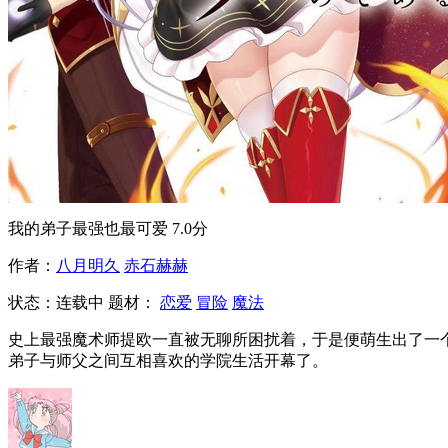
我的弟子最强也最可爱
7.0分
作者：
八月明久
赤石赫赫
状态：
连载中
题材：
恋爱
冒险
魔法
史上最强魔术师提欧一直被无聊所困扰着，于是便萌生出了一
弟子与师父之间互相喜欢的学院生活开幕了。