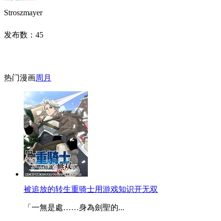
Stroszmayer
发布数：
45
热门漫画
周
月
被追放的转生重骑士用游戏知识开无双
「一無是處……身為劍聖的...