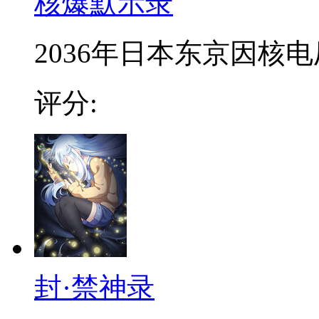
核爆默示录
2036年日本东京因核
评分:
封·禁神录