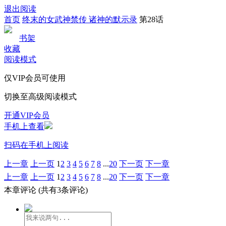
退出阅读
首页
终末的女武神禁传 诸神的默示录
第28话
书架
收藏
阅读模式
仅VIP会员可使用
切换至高级阅读模式
开通VIP会员
手机上查看
扫码在手机上阅读
上一章
上一页
1
2
3
4
5
6
7
8
...
20
下一页
下一章
上一章
上一页
1
2
3
4
5
6
7
8
...
20
下一页
下一章
本章评论
(共有3条评论)