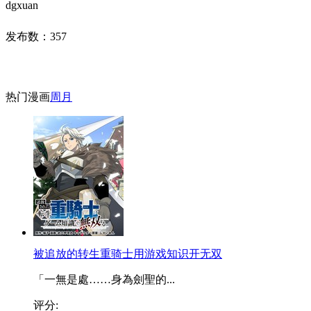
dgxuan
发布数：
357
热门漫画
周
月
被追放的转生重骑士用游戏知识开无双
「一無是處……身為劍聖的...
评分: