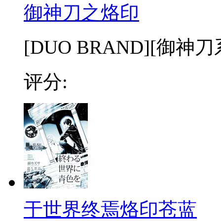
御神刀之烙印
[DUO BRAND][御
评分:
于世界终焉烙印苍蓝