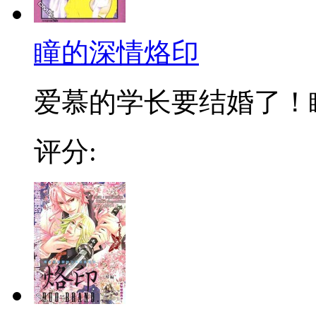
瞳的深情烙印
爱慕的学长要结婚了！瞳
评分: