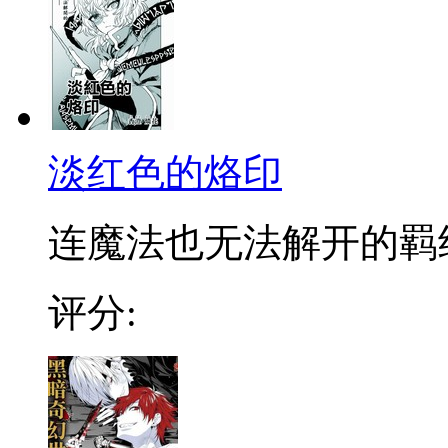
淡红色的烙印
连魔法也无法解开的羁绊
评分: