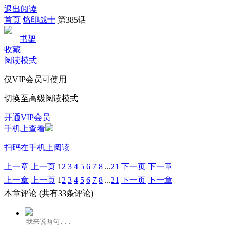
退出阅读
首页
烙印战士
第385话
书架
收藏
阅读模式
仅VIP会员可使用
切换至高级阅读模式
开通VIP会员
手机上查看
扫码在手机上阅读
上一章
上一页
1
2
3
4
5
6
7
8
...
21
下一页
下一章
上一章
上一页
1
2
3
4
5
6
7
8
...
21
下一页
下一章
本章评论
(共有33条评论)