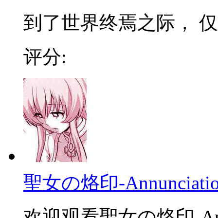
到了世界终焉之际， 仅
评分:
聖女の烙印-Annunciation o
欢迎观看聖女の烙印-Annuncia