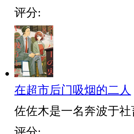
评分:
在超市后门吸烟的二人
佐佐木是一名奔波于社畜街
评分: