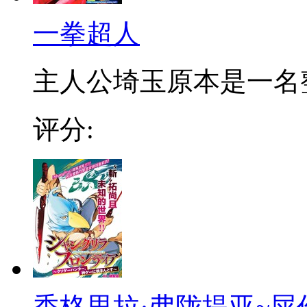
一拳超人
主人公埼玉原本是一名整日
评分:
香格里拉·弗陇提亚~屎