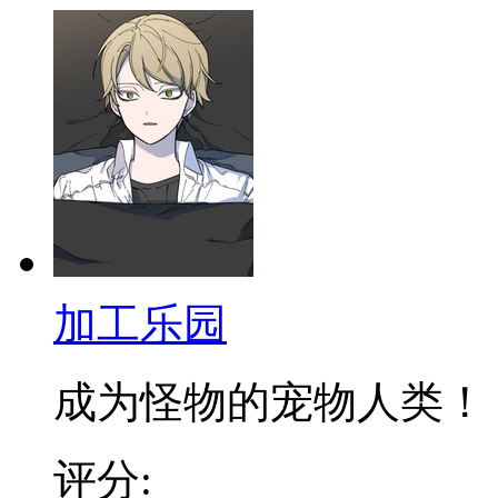
加工乐园
成为怪物的宠物人类！ 拥
评分: