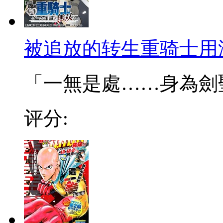
被追放的转生重骑士用
「一無是處……身為劍聖的
评分: