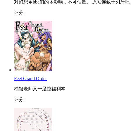
对幻想乡bba们的坏影响，不可估量。 原帖连载于刃牙吧..
评分:
Feet Grand Order
柚银老师又一足控福利本
评分: