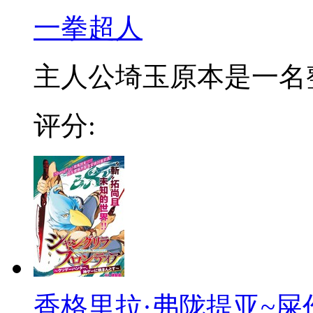
一拳超人
主人公埼玉原本是一名整日
评分:
香格里拉·弗陇提亚~屎