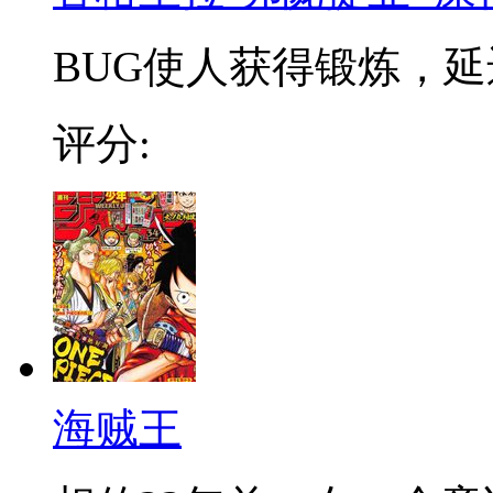
BUG使人获得锻炼，延迟
评分:
海贼王