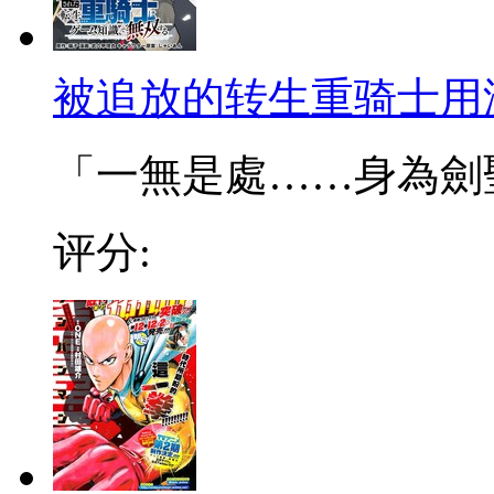
被追放的转生重骑士用
「一無是處……身為劍聖的
评分: