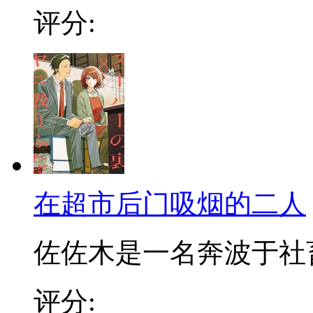
评分:
在超市后门吸烟的二人
佐佐木是一名奔波于社畜街
评分: