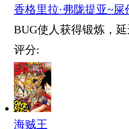
香格里拉·弗陇提亚~屎
BUG使人获得锻炼，延迟
评分:
海贼王