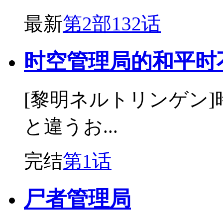
最新
第2部132话
时空管理局的和平时
[黎明ネルトリンゲン
と違うお...
完结
第1话
尸者管理局