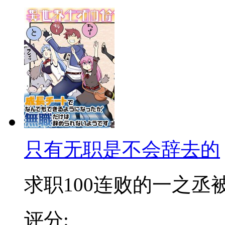
只有无职是不会辞去的
求职100连败的一之丞被卷
评分: