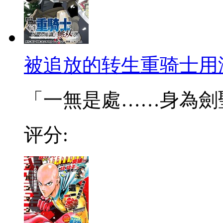
被追放的转生重骑士用
「一無是處……身為劍聖的
评分: