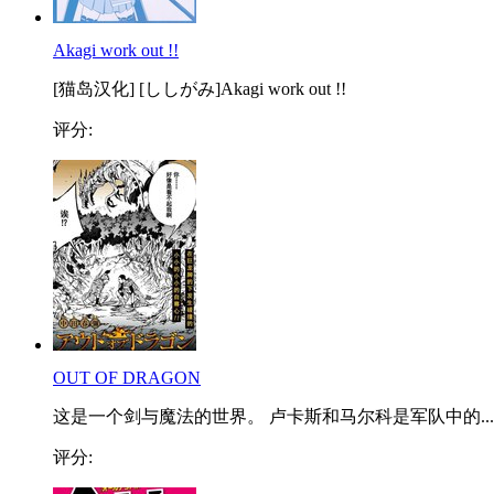
Akagi work out !!
[猫岛汉化] [ししがみ]Akagi work out !!
评分:
OUT OF DRAGON
这是一个剑与魔法的世界。 卢卡斯和马尔科是军队中的...
评分: