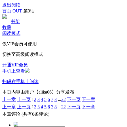
退出阅读
首页
OUT
第9话
书架
收藏
阅读模式
仅VIP会员可使用
切换至高级阅读模式
开通VIP会员
手机上查看
扫码在手机上阅读
本页内容由用户【alika06】分享发布
上一章
上一页
1
2
3
4
5
6
7
8
...
22
下一页
下一章
上一章
上一页
1
2
3
4
5
6
7
8
...
22
下一页
下一章
本章评论
(共有0条评论)