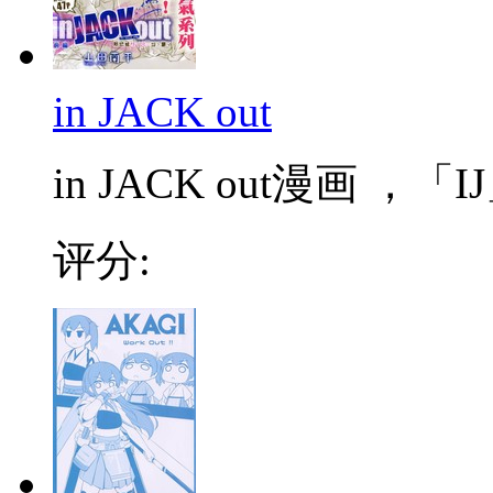
in JACK out
in JACK out漫画 
评分: