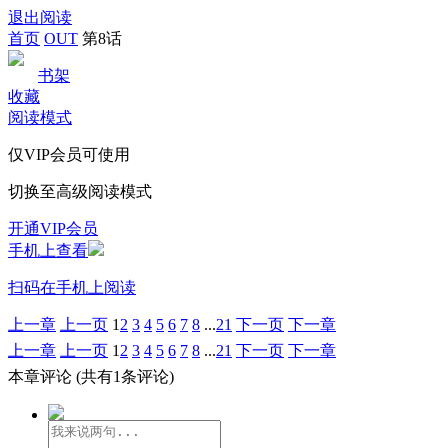
退出阅读
首页
OUT
第8话
书架
收藏
阅读模式
仅VIP会员可使用
切换至高级阅读模式
开通VIP会员
手机上查看
扫码在手机上阅读
上一章
上一页
1
2
3
4
5
6
7
8
...
21
下一页
下一章
上一章
上一页
1
2
3
4
5
6
7
8
...
21
下一页
下一章
本章评论
(共有1条评论)