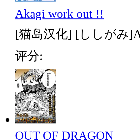
Akagi work out !!
[猫岛汉化] [ししがみ]Akagi
评分:
OUT OF DRAGON